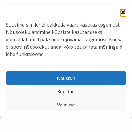
Soovime siin lehel pakkuda väärt kasutuskogemust.
Teenusedisaini koolitused ja lugejauuring
Nõusoleku andmine küpsiste kasutamiseks
võimaldab meil pakkuda sujuvamat kogemust. Kui Sa
Teenusedisaini koolitused
ei soovi nõusolekut anda, võib see piirata mõningaid
lehe funktsioone.
Eesmärk: vaadata oma tööd eemalt, värske pilguga,
mõelda kaasa, mõista erinevaid lugejaid paremini,
saada uusi teadmisi, vaatanurki.
Nõustun
Praktiseerida uut teadmist, käies Võru
Keeldun
Keskraamatukoguga tutvumas ja võttes endale
erinevad kliendi rollid.
Valin ise
Lisaks arutasime läbi lugejauuringu tulemused,
võtsime sealt ühe sihtrühma, keda paremini mõista