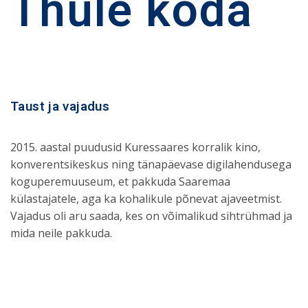
Thule koda
Taust ja vajadus
2015. aastal puudusid Kuressaares korralik kino,
konverentsikeskus ning tänapäevase digilahendusega
koguperemuuseum, et pakkuda Saaremaa
külastajatele, aga ka kohalikule põnevat ajaveetmist.
Vajadus oli aru saada, kes on võimalikud sihtrühmad ja
mida neile pakkuda.