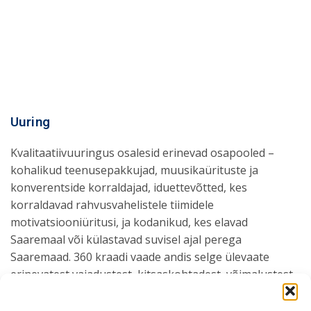
Uuring
Kvalitaatiivuuringus osalesid erinevad osapooled –
kohalikud teenusepakkujad, muusikaürituste ja
konverentside korraldajad, iduettevõtted, kes
korraldavad rahvusvahelistele tiimidele
motivatsiooniüritusi, ja kodanikud, kes elavad
Saaremaal või külastavad suvisel ajal perega
Saaremaad. 360 kraadi vaade andis selge ülevaate
erinevatest vajadustest, kitsaskohtadest, võimalustest.
Valmis teenuste kontseptsioon, mis võttis kõike seda
arvesse.