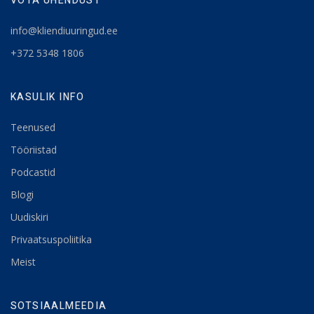
VÕTA ÜHENDUST
info@kliendiuuringud.ee
+372 5348 1806
KASULIK INFO
Teenused
Tööriistad
Podcastid
Blogi
Uudiskiri
Privaatsuspoliitika
Meist
SOTSIAALMEEDIA