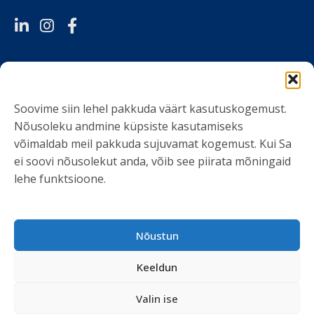
LIITU UUDISKIRJAGA
Soovime siin lehel pakkuda väärt kasutuskogemust.
Ole kursis meie tegemistega. Peame kinni
Nõusoleku andmine küpsiste kasutamiseks
privaatsuspoliitikast
ja ei spämmi.
võimaldab meil pakkuda sujuvamat kogemust. Kui Sa
ei soovi nõusolekut anda, võib see piirata mõningaid
lehe funktsioone.
Nõustun
Keeldun
Valin ise
Kõik õigused kaitstud © 2026 Kliendiuuringud.ee