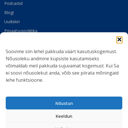
Podcastid
Blogi
Uudiskiri
Privaatsuspoliitika
Meist
Soovime siin lehel pakkuda väärt kasutuskogemust.
SOTSIAALMEEDIA
Nõusoleku andmine küpsiste kasutamiseks
võimaldab meil pakkuda sujuvamat kogemust. Kui Sa
ei soovi nõusolekut anda, võib see piirata mõningaid
lehe funktsioone.
LIITU UUDISKIRJAGA
Nõustun
Ole kursis meie tegemistega. Peame kinni
Keeldun
privaatsuspoliitikast
ja ei spämmi.