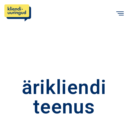
C
ärikliendi
teenus