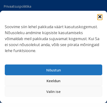
Privaatsuspoliitika
Meist
Soovime siin lehel pakkuda väärt kasutuskogemust.
SOTSIAALMEEDIA
Nõusoleku andmine küpsiste kasutamiseks
võimaldab meil pakkuda sujuvamat kogemust. Kui Sa
ei soovi nõusolekut anda, võib see piirata mõningaid
lehe funktsioone.
LIITU UUDISKIRJAGA
Nõustun
Ole kursis meie tegemistega. Peame kinni
privaatsuspoliitikast
ja ei spämmi.
Keeldun
Valin ise