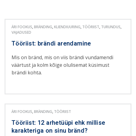
ÄRI FOOKUS
,
BRÄNDING
,
KLIENDIUURING
,
TÖÖRIIST
,
TURUNDUS
,
VAJADUSED
Tööriist: brändi arendamine
Mis on bränd, mis on viis brändi vundamendi
väärtust ja kolm kõige olulisemat küsimust
brändi kohta.
ÄRI FOOKUS
,
BRÄNDING
,
TÖÖRIIST
Tööriist: 12 arhetüüpi ehk millise
karakteriga on sinu bränd?