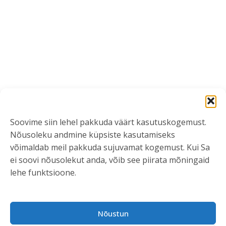
Soovime siin lehel pakkuda väärt kasutuskogemust.
Nõusoleku andmine küpsiste kasutamiseks
võimaldab meil pakkuda sujuvamat kogemust. Kui Sa
ei soovi nõusolekut anda, võib see piirata mõningaid
lehe funktsioone.
VÕTA ÜHENDUST
Nõustun
info@kliendiuuringud.ee