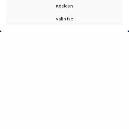
Keeldun
+372 5348 1806
Valin ise
KASULIK INFO
Teenused
Tööriistad
Podcastid
Blogi
Uudiskiri
Privaatsuspoliitika
Meist
SOTSIAALMEEDIA