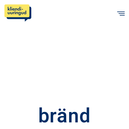
C
bränd