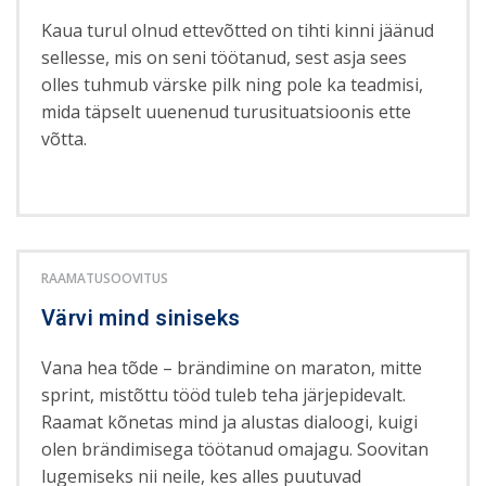
Kaua turul olnud ettevõtted on tihti kinni jäänud
sellesse, mis on seni töötanud, sest asja sees
olles tuhmub värske pilk ning pole ka teadmisi,
mida täpselt uuenenud turusituatsioonis ette
võtta.
RAAMATUSOOVITUS
Värvi mind siniseks
Vana hea tõde – brändimine on maraton, mitte
sprint, mistõttu tööd tuleb teha järjepidevalt.
Raamat kõnetas mind ja alustas dialoogi, kuigi
olen brändimisega töötanud omajagu. Soovitan
lugemiseks nii neile, kes alles puutuvad