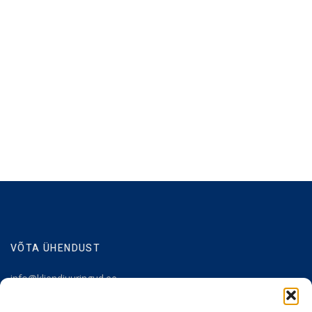
VÕTA ÜHENDUST
info@kliendiuuringud.ee
+372 5348 1806