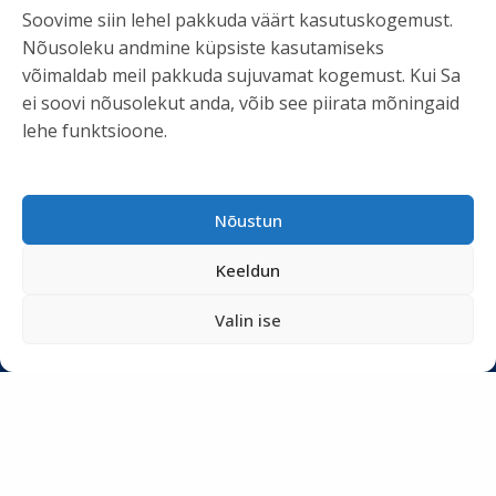
Soovime siin lehel pakkuda väärt kasutuskogemust.
Nõusoleku andmine küpsiste kasutamiseks
KASULIK INFO
võimaldab meil pakkuda sujuvamat kogemust. Kui Sa
Teenused
ei soovi nõusolekut anda, võib see piirata mõningaid
lehe funktsioone.
Tööriistad
Podcastid
Blogi
Nõustun
Uudiskiri
Keeldun
Privaatsuspoliitika
Meist
Valin ise
SOTSIAALMEEDIA