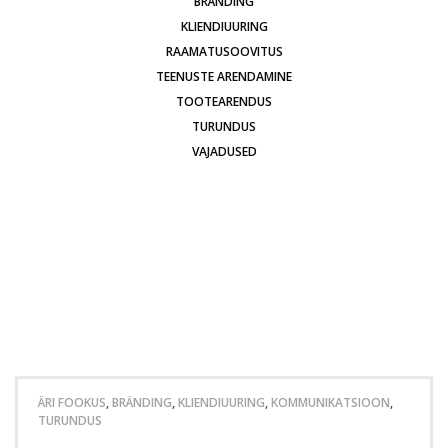
BRÄNDING
KLIENDIUURING
RAAMATUSOOVITUS
TEENUSTE ARENDAMINE
TOOTEARENDUS
TURUNDUS
VAJADUSED
ÄRI FOOKUS
,
BRÄNDING
,
KLIENDIUURING
,
KOMMUNIKATSIOON
,
TURUNDUS