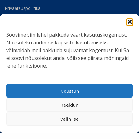
Privaatsuspoliitika
Meist
Soovime siin lehel pakkuda väärt kasutuskogemust.
SOTSIAALMEEDIA
Nõusoleku andmine küpsiste kasutamiseks
võimaldab meil pakkuda sujuvamat kogemust. Kui Sa
ei soovi nõusolekut anda, võib see piirata mõningaid
lehe funktsioone.
LIITU UUDISKIRJAGA
Nõustun
Ole kursis meie tegemistega. Peame kinni
privaatsuspoliitikast
ja ei spämmi.
Keeldun
Valin ise