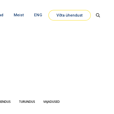
ad
Meist
ENG
Võta ühendust
Close
RENDUS
TURUNDUS
VAJADUSED