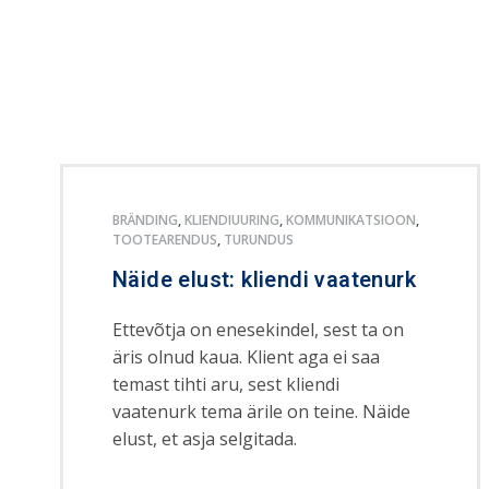
BRÄNDING
,
KLIENDIUURING
,
KOMMUNIKATSIOON
,
TOOTEARENDUS
,
TURUNDUS
Näide elust: kliendi vaatenurk
Ettevõtja on enesekindel, sest ta on
äris olnud kaua. Klient aga ei saa
temast tihti aru, sest kliendi
vaatenurk tema ärile on teine. Näide
elust, et asja selgitada.