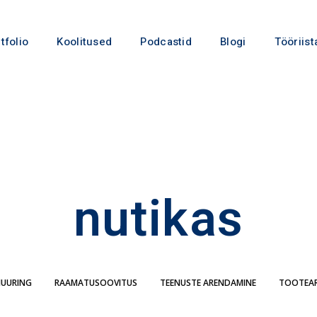
tfolio
Koolitused
Podcastid
Blogi
Tööriist
nutikas
IUURING
RAAMATUSOOVITUS
TEENUSTE ARENDAMINE
TOOTEA