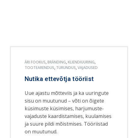
ÄRI FOOKUS
,
BRÄNDING
,
KLIENDIUURING
,
TOOTEARENDUS
,
TURUNDUS
,
VAJADUSED
Nutika ettevõtja tööriist
Uue ajastu mõtteviis ja ka uuringute
sisu on muutunud – võti on õigete
küsimuste küsimises, harjumuste-
vajaduste kaardistamises, kuulamises
ja suure pildi mõistmises. Tööriistad
on muutunud.