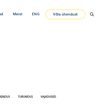
ad
Meist
ENG
Võta ühendust
Close
RENDUS
TURUNDUS
VAJADUSED