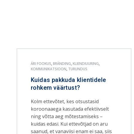
ÄRI FOOKUS
,
BRÄNDING
,
KLIENDIUURING
,
KOMMUNIKATSIOON
,
TURUNDUS
Kuidas pakkuda klientidele
rohkem väärtust?
Kolm ettevõtet, kes otsustasid
koroonaaega kasutada efektiivselt
ning võtta aeg mõtestamiseks –
kuidas edasi. Kui ettevõtjad on aru
saanud, et vanaviisi enam ei saa, siis