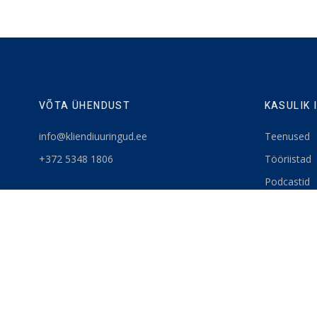
VÕTA ÜHENDUST
KASULIK 
info@kliendiuuringud.ee
Teenused
+372 5348 1806
Tööriistad
Podcastid
Blogi
Uudiskiri
Privaatsuspo
Meist