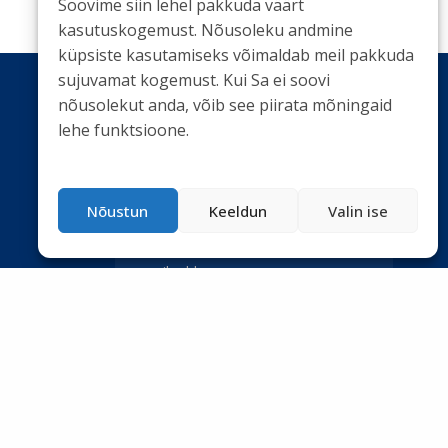
Soovime siin lehel pakkuda väärt
kasutuskogemust. Nõusoleku andmine
küpsiste kasutamiseks võimaldab meil pakkuda
sujuvamat kogemust. Kui Sa ei soovi
nõusolekut anda, võib see piirata mõningaid
lehe funktsioone.
LIITU UUDISKIRJAGA
Ole kursis meie tegemistega. Peame kinni
Nõustun
Keeldun
Valin ise
privaatsuspoliitikast
ja ei spämmi.