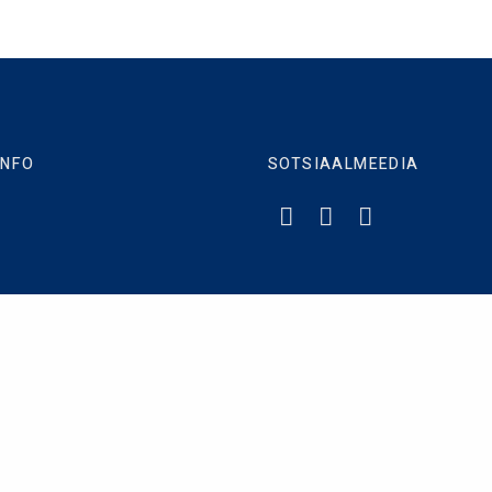
INFO
SOTSIAALMEEDIA
liitika