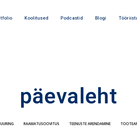
tfolio
Koolitused
Podcastid
Blogi
Tööriist
päevaleht
IUURING
RAAMATUSOOVITUS
TEENUSTE ARENDAMINE
TOOTEA