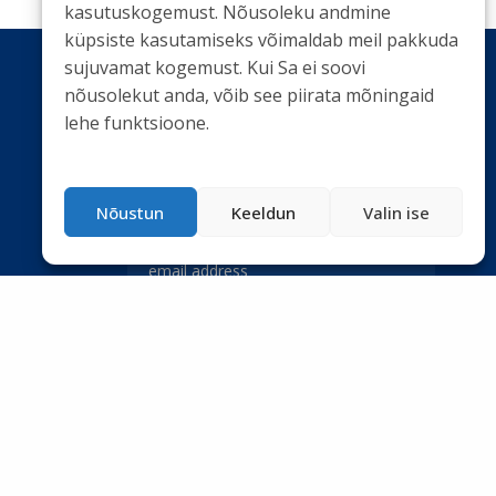
kasutuskogemust. Nõusoleku andmine
küpsiste kasutamiseks võimaldab meil pakkuda
sujuvamat kogemust. Kui Sa ei soovi
nõusolekut anda, võib see piirata mõningaid
lehe funktsioone.
LIITU UUDISKIRJAGA
Ole kursis meie tegemistega. Peame kinni
privaatsuspoliitikast
ja ei spämmi.
Nõustun
Keeldun
Valin ise