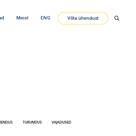
ad
Meist
ENG
Võta ühendust
Close
RENDUS
TURUNDUS
VAJADUSED