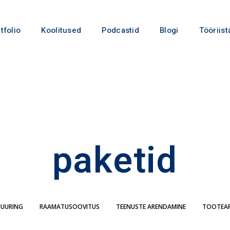
tfolio
Koolitused
Podcastid
Blogi
Tööriist
paketid
IUURING
RAAMATUSOOVITUS
TEENUSTE ARENDAMINE
TOOTEA