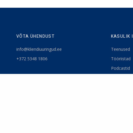
VÕTA ÜHENDUST
KASULIK 
info@kliendiuuringud.ee
Teenused
+372 5348 1806
Tööriistad
Podcastid
Blogi
Uudiskiri
Privaatsuspo
Meist