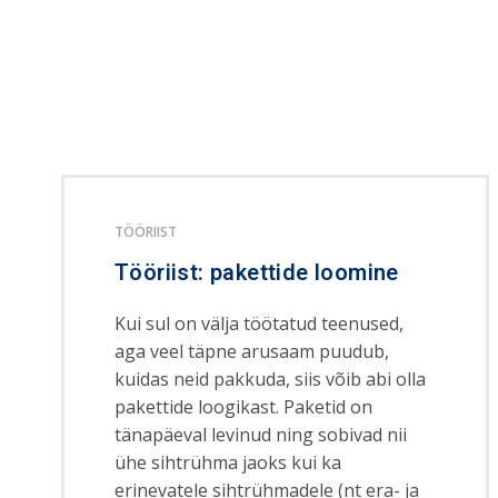
TÖÖRIIST
Tööriist: pakettide loomine
Kui sul on välja töötatud teenused,
aga veel täpne arusaam puudub,
kuidas neid pakkuda, siis võib abi olla
pakettide loogikast. Paketid on
tänapäeval levinud ning sobivad nii
ühe sihtrühma jaoks kui ka
erinevatele sihtrühmadele (nt era- ja