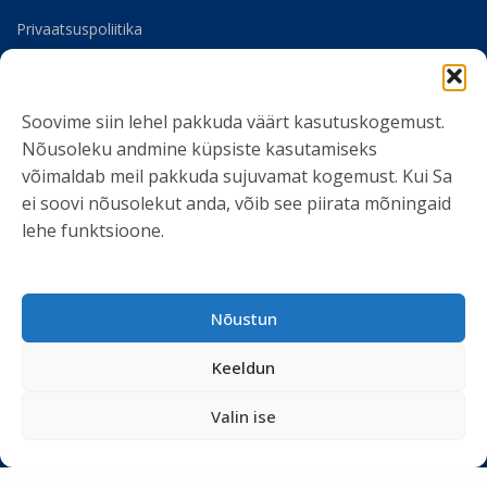
Privaatsuspoliitika
Meist
Soovime siin lehel pakkuda väärt kasutuskogemust.
SOTSIAALMEEDIA
Nõusoleku andmine küpsiste kasutamiseks
võimaldab meil pakkuda sujuvamat kogemust. Kui Sa
ei soovi nõusolekut anda, võib see piirata mõningaid
lehe funktsioone.
LIITU UUDISKIRJAGA
Nõustun
Ole kursis meie tegemistega. Peame kinni
privaatsuspoliitikast
ja ei spämmi.
Keeldun
Valin ise