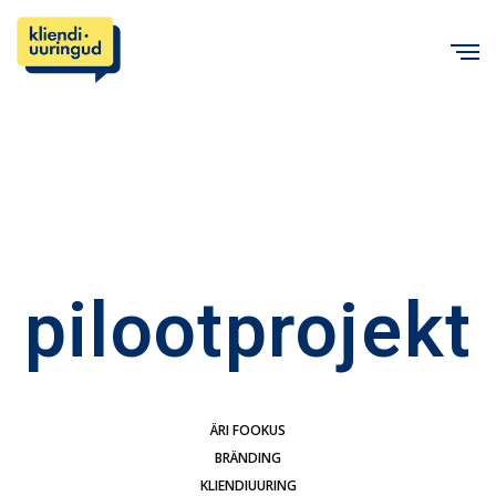
C
pilootprojekt
ÄRI FOOKUS
BRÄNDING
KLIENDIUURING