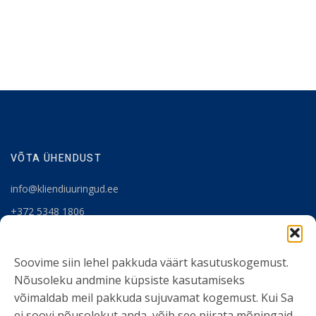
VÕTA ÜHENDUST
info@kliendiuuringud.ee
+372 5348 1806
KASULIK INFO
Soovime siin lehel pakkuda väärt kasutuskogemust.
Nõusoleku andmine küpsiste kasutamiseks
Teenused
võimaldab meil pakkuda sujuvamat kogemust. Kui Sa
Tööriistad
ei soovi nõusolekut anda, võib see piirata mõningaid