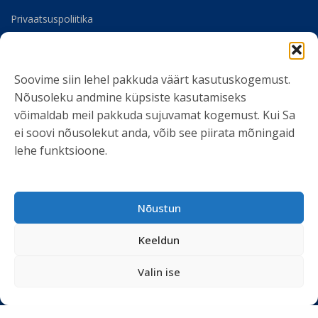
Privaatsuspoliitika
Meist
Soovime siin lehel pakkuda väärt kasutuskogemust.
SOTSIAALMEEDIA
Nõusoleku andmine küpsiste kasutamiseks
võimaldab meil pakkuda sujuvamat kogemust. Kui Sa
ei soovi nõusolekut anda, võib see piirata mõningaid
lehe funktsioone.
LIITU UUDISKIRJAGA
Nõustun
Ole kursis meie tegemistega. Peame kinni
privaatsuspoliitikast
ja ei spämmi.
Keeldun
Valin ise