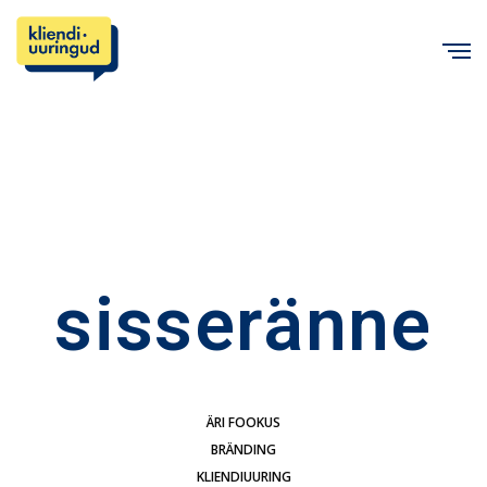
C
sisseränne
ÄRI FOOKUS
BRÄNDING
KLIENDIUURING