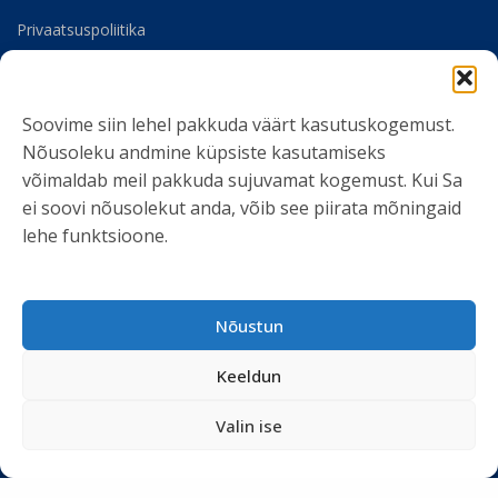
Privaatsuspoliitika
Meist
Soovime siin lehel pakkuda väärt kasutuskogemust.
SOTSIAALMEEDIA
Nõusoleku andmine küpsiste kasutamiseks
võimaldab meil pakkuda sujuvamat kogemust. Kui Sa
ei soovi nõusolekut anda, võib see piirata mõningaid
lehe funktsioone.
LIITU UUDISKIRJAGA
Nõustun
Ole kursis meie tegemistega. Peame kinni
privaatsuspoliitikast
ja ei spämmi.
Keeldun
Valin ise