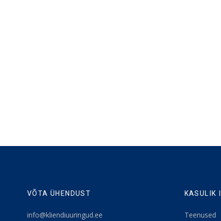
VÕTA ÜHENDUST
KASULIK 
info@kliendiuuringud.ee
Teenused