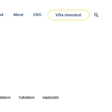
ad
Meist
ENG
Võta ühendust
Close
RENDUS
TURUNDUS
VAJADUSED