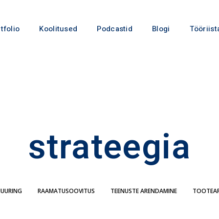
tfolio
Koolitused
Podcastid
Blogi
Tööriist
strateegia
IUURING
RAAMATUSOOVITUS
TEENUSTE ARENDAMINE
TOOTEA