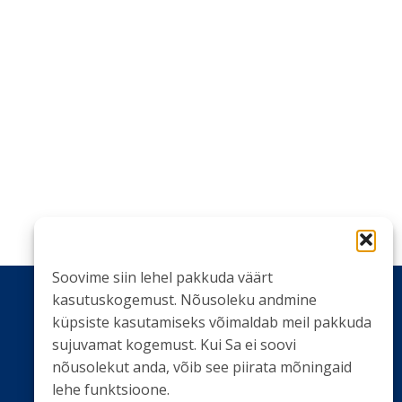
Soovime siin lehel pakkuda väärt
kasutuskogemust. Nõusoleku andmine
küpsiste kasutamiseks võimaldab meil pakkuda
sujuvamat kogemust. Kui Sa ei soovi
LIITU UUDISKIRJAGA
nõusolekut anda, võib see piirata mõningaid
lehe funktsioone.
Ole kursis meie tegemistega. Peame kinni