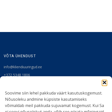
VÕTA ÜHENDUST
info@kliendiuuringud.ee
+372 5348 1806
KASULIK INFO
Soovime siin lehel pakkuda väärt kasutuskogemust.
Nõusoleku andmine küpsiste kasutamiseks
Teenused
võimaldab meil pakkuda sujuvamat kogemust. Kui Sa
Tööriistad
ei soovi nõusolekut anda, võib see piirata mõningaid