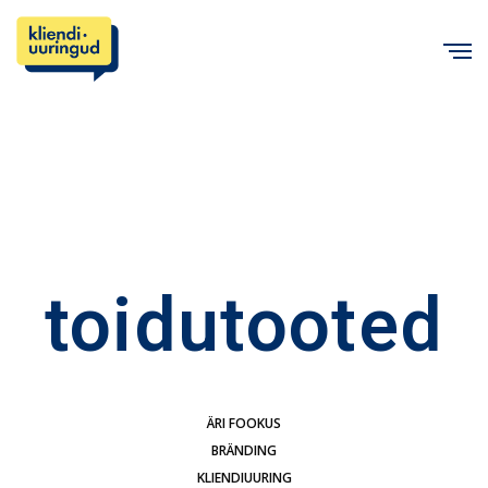
C
toidutooted
ÄRI FOOKUS
BRÄNDING
KLIENDIUURING