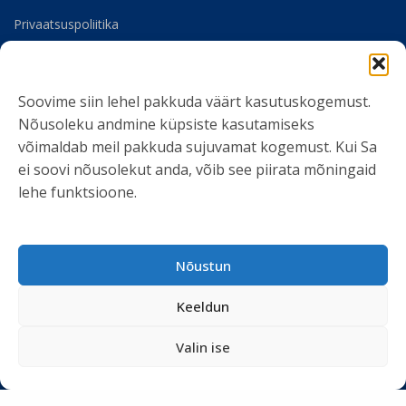
Privaatsuspoliitika
Meist
Soovime siin lehel pakkuda väärt kasutuskogemust.
SOTSIAALMEEDIA
Nõusoleku andmine küpsiste kasutamiseks
võimaldab meil pakkuda sujuvamat kogemust. Kui Sa
ei soovi nõusolekut anda, võib see piirata mõningaid
lehe funktsioone.
LIITU UUDISKIRJAGA
Nõustun
Ole kursis meie tegemistega. Peame kinni
privaatsuspoliitikast
ja ei spämmi.
Keeldun
Valin ise