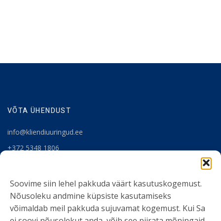
VÕTA ÜHENDUST
info@kliendiuuringud.ee
+372 5348 1806
KASULIK INFO
Soovime siin lehel pakkuda väärt kasutuskogemust.
Nõusoleku andmine küpsiste kasutamiseks
Teenused
võimaldab meil pakkuda sujuvamat kogemust. Kui Sa
Tööriistad
ei soovi nõusolekut anda, võib see piirata mõningaid