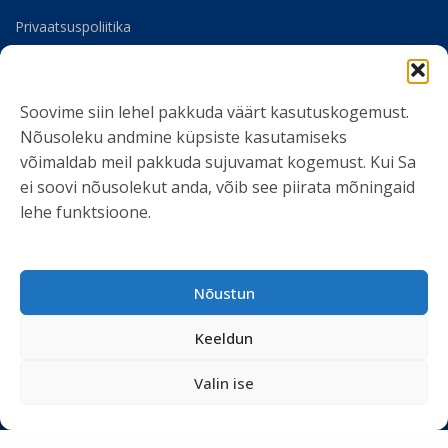
Privaatsuspoliitika
Meist
Soovime siin lehel pakkuda väärt kasutuskogemust.
SOTSIAALMEEDIA
Nõusoleku andmine küpsiste kasutamiseks
võimaldab meil pakkuda sujuvamat kogemust. Kui Sa
ei soovi nõusolekut anda, võib see piirata mõningaid
lehe funktsioone.
LIITU UUDISKIRJAGA
Nõustun
Ole kursis meie tegemistega. Peame kinni
privaatsuspoliitikast
ja ei spämmi.
Keeldun
Valin ise