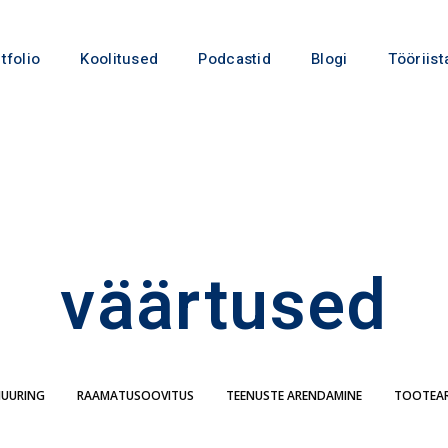
tfolio
Koolitused
Podcastid
Blogi
Tööriist
väärtused
IUURING
RAAMATUSOOVITUS
TEENUSTE ARENDAMINE
TOOTEA