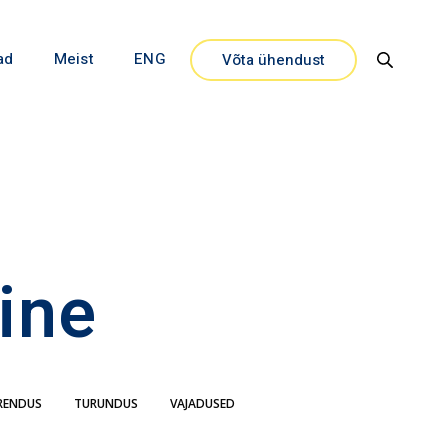
ad
Meist
ENG
Võta ühendust
Close
ine
RENDUS
TURUNDUS
VAJADUSED