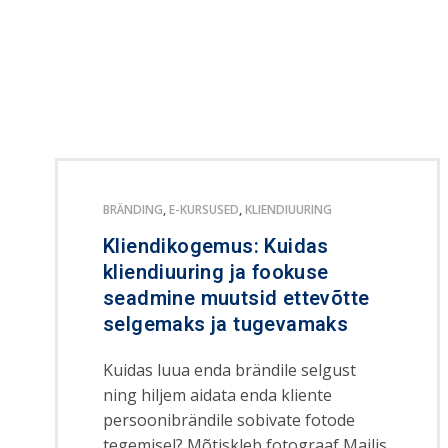
BRÄNDING
,
E-KURSUSED
,
KLIENDIUURING
Kliendikogemus: Kuidas
kliendiuuring ja fookuse
seadmine muutsid ettevõtte
selgemaks ja tugevamaks
Kuidas luua enda brändile selgust
ning hiljem aidata enda kliente
persoonibrändile sobivate fotode
tegemisel? Mõtiskleb fotograaf Mailis