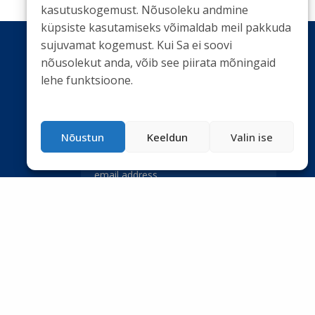
kasutuskogemust. Nõusoleku andmine
küpsiste kasutamiseks võimaldab meil pakkuda
sujuvamat kogemust. Kui Sa ei soovi
nõusolekut anda, võib see piirata mõningaid
lehe funktsioone.
LIITU UUDISKIRJAGA
Ole kursis meie tegemistega. Peame kinni
privaatsuspoliitikast
ja ei spämmi.
Nõustun
Keeldun
Valin ise