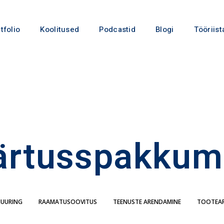
tfolio
Koolitused
Podcastid
Blogi
Tööriist
ärtusspakkum
IUURING
RAAMATUSOOVITUS
TEENUSTE ARENDAMINE
TOOTEA