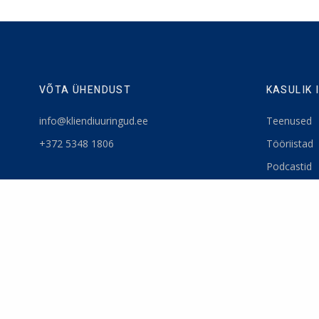
VÕTA ÜHENDUST
KASULIK 
info@kliendiuuringud.ee
Teenused
+372 5348 1806
Tööriistad
Podcastid
Blogi
Uudiskiri
Privaatsuspo
Meist