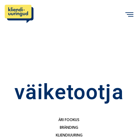
C
väiketootja
ÄRI FOOKUS
BRÄNDING
KLIENDIUURING