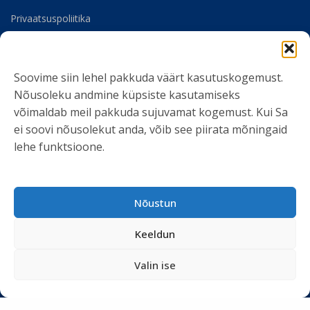
Privaatsuspoliitika
Meist
Soovime siin lehel pakkuda väärt kasutuskogemust.
SOTSIAALMEEDIA
Nõusoleku andmine küpsiste kasutamiseks
võimaldab meil pakkuda sujuvamat kogemust. Kui Sa
ei soovi nõusolekut anda, võib see piirata mõningaid
lehe funktsioone.
LIITU UUDISKIRJAGA
Nõustun
Ole kursis meie tegemistega. Peame kinni
privaatsuspoliitikast
ja ei spämmi.
Keeldun
Valin ise