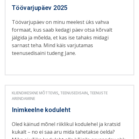
Töövarjupäev 2025
Töövarjupäev on minu meelest üks vahva
formaat, kus saab kedagi päev otsa kõrvalt
jälgida ja mõelda, et kas ise tahaks midagi
sarnast teha. Mind käis varjutamas
teenusedisaini tudeng Jane.
KLIENDIKESKNE MÕTTEVIIS
,
TEENUSEDISAIN
,
TEENUSTE
ARENDAMINE
Inimkeelne koduleht
Oled käinud mõnel riiklikul kodulehel ja kratsid
kukalt – no ei saa aru mida tahetakse öelda?