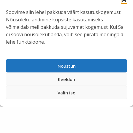
Soovime siin lehel pakkuda väärt kasutuskogemust.
Nõusoleku andmine küpsiste kasutamiseks
võimaldab meil pakkuda sujuvamat kogemust. Kui Sa
ei soovi nõusolekut anda, võib see piirata mõningaid
lehe funktsioone.
Nõustun
Keeldun
Valin ise
1
2
3
Next Page