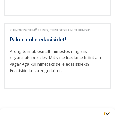
KLIENDIKESKNE MÕTTEVIIS
,
TEENUSEDISAIN
,
TURUNDUS
Palun mulle edasisidet!
Areng toimub esmalt inimestes ning siis
organisatsioonides. Miks me kardame kriitikat nii
väga? Aga kui nimetaks selle edasisideks?
Edasiside kui arengu kütus.