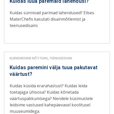
Kuidas luua paremaid lahendusi?
Kuidas sünnivad parimad lahendused? Eilses
MaterChefis kasutati disainmõtlemist ja
teenusedisaini.
KLIENDIKESKNE MÕTTEVIIS
,
TEENUSEDISAIN
Kuidas paremini välja tuua pakutavat
väärtust?
Kuidas küsida erarahastust? Kuidas leida
toetajaga ühisosa? Kuidas kõnetada
väärtuspakkumisega? Nendele küsimustele
leidsime vastused kahepäevasel koolitusel
muuseumidega.