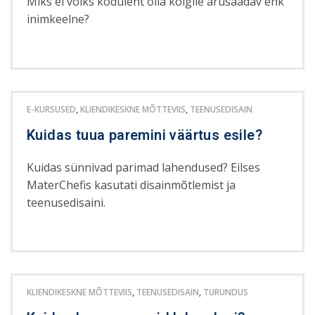
Miks ei võiks koduleht olla kõigile arusaadav ehk
inimkeelne?
E-KURSUSED
,
KLIENDIKESKNE MÕTTEVIIS
,
TEENUSEDISAIN
Kuidas tuua paremini väärtus esile?
Kuidas sünnivad parimad lahendused? Eilses
MaterChefis kasutati disainmõtlemist ja
teenusedisaini.
KLIENDIKESKNE MÕTTEVIIS
,
TEENUSEDISAIN
,
TURUNDUS