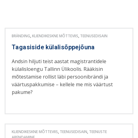
BRÄNDING
,
KLIENDIKESKNE MÕTTEVIIS
,
TEENUSEDISAIN
Tagasiside külalisõppejõuna
Andsin hiljuti teist aastat magistrantidele
külalisloengu Tallinn Ülikoolis. Rääkisin
mõtestamise rollist läbi persoonibrändi ja
väärtuspakkumise – kellele me mis väärtust
pakume?
KLIENDIKESKNE MÕTTEVIIS
,
TEENUSEDISAIN
,
TEENUSTE
ARENDAMINE