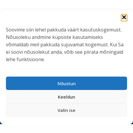
Soovime siin lehel pakkuda väärt kasutuskogemust.
Nõusoleku andmine küpsiste kasutamiseks
võimaldab meil pakkuda sujuvamat kogemust. Kui Sa
ei soovi nõusolekut anda, võib see piirata mõningaid
lehe funktsioone.
Nõustun
Keeldun
Valin ise
VÕTA ÜHENDUST
info@kliendiuuringud.ee