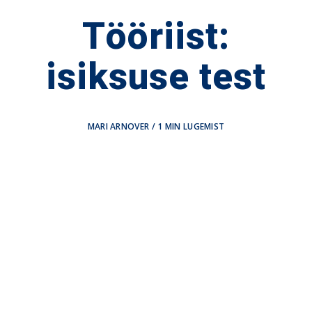
Tööriist:
isiksuse test
MARI ARNOVER
/
1
MIN LUGEMIST