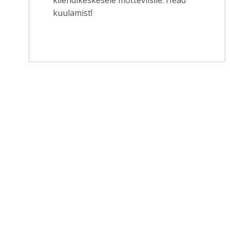
kliendikeskesele mõtteviisile. Head
kuulamist!