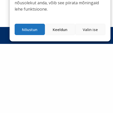
nõusolekut anda, võib see piirata mõningaid
lehe funktsioone.
Nõustun
Keeldun
Valin ise
LIITU UUDISKIRJAGA
Ole kursis meie tegemistega. Peame kinni
privaatsuspoliitikast
ja ei spämmi.