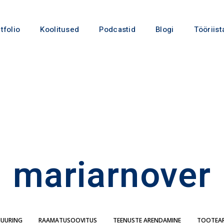
tfolio
Koolitused
Podcastid
Blogi
Tööriist
mariarnover
IUURING
RAAMATUSOOVITUS
TEENUSTE ARENDAMINE
TOOTEA