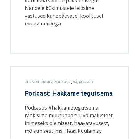
kõnetada väärtuspakkumisega?
Nendele küsimustele leidsime
vastused kahepäevasel koolitusel
muuseumidega.
KLIENDIUURING
,
PODCAST
,
VAJADUSED
Podcast: Hakkame tegutsema
Podcastis #hakkametegutsema
rääkisime muutunud elu võimalustest,
inimeseks olemisest, haavatavusest,
mõistmisest jms. Head kuulamist!