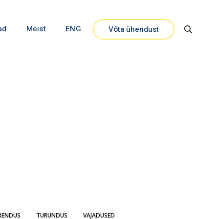
ad
Meist
ENG
Võta ühendust
Close
RENDUS
TURUNDUS
VAJADUSED