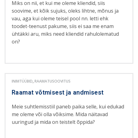
Miks on nii, et kui me oleme kliendid, siis
soovime, et kõik sujuks, oleks lihtne, mõnus ja
vau, aga kui oleme teisel pool nn. letti ehk
toodet-teenust pakume, siis ei saa me enam
ühtäkki aru, miks need kliendid rahulolematud
on?
INIMTÜÜBID
,
RAAMATUSOOVITUS
Raamat võtmisest ja andmisest
Meie suhtlemisstiil paneb paika selle, kui edukad
me oleme või olla võiksime. Mida näitavad
uuringud ja mida on teistelt õppida?