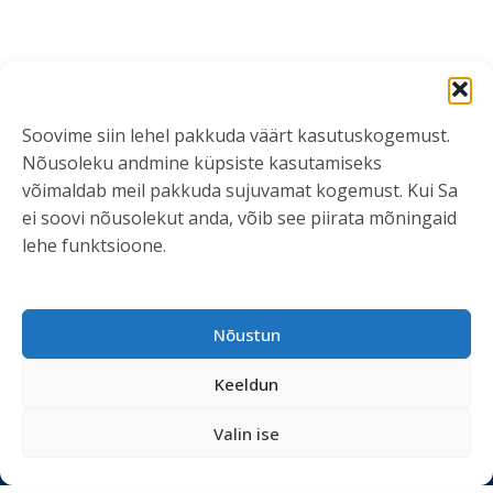
Soovime siin lehel pakkuda väärt kasutuskogemust.
Nõusoleku andmine küpsiste kasutamiseks
võimaldab meil pakkuda sujuvamat kogemust. Kui Sa
ei soovi nõusolekut anda, võib see piirata mõningaid
lehe funktsioone.
VÕTA ÜHENDUST
info@kliendiuuringud.ee
Nõustun
+372 5348 1806
Keeldun
KASULIK INFO
Valin ise
Teenused
Tööriistad