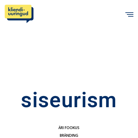
C
siseurism
ÄRI FOOKUS
BRÄNDING