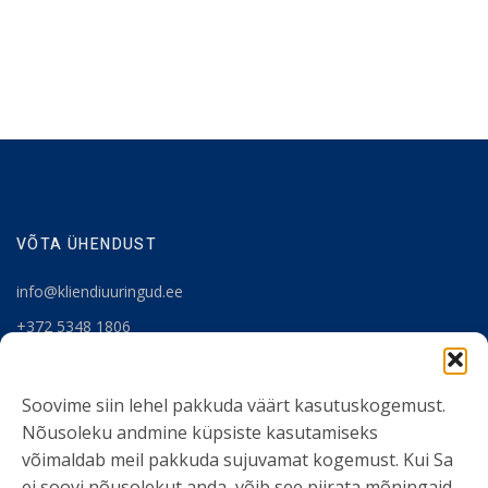
VÕTA ÜHENDUST
info@kliendiuuringud.ee
+372 5348 1806
KASULIK INFO
Soovime siin lehel pakkuda väärt kasutuskogemust.
Nõusoleku andmine küpsiste kasutamiseks
Teenused
võimaldab meil pakkuda sujuvamat kogemust. Kui Sa
Tööriistad
ei soovi nõusolekut anda, võib see piirata mõningaid