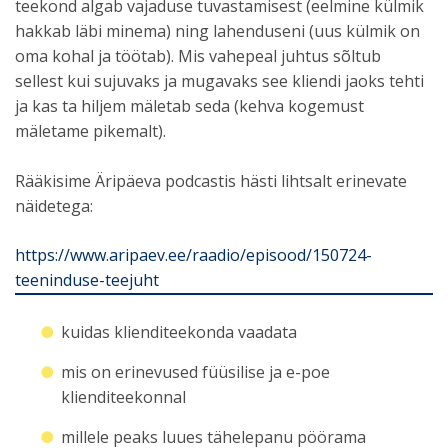
teekond algab vajaduse tuvastamisest (eelmine külmik
hakkab läbi minema) ning lahenduseni (uus külmik on
oma kohal ja töötab). Mis vahepeal juhtus sõltub
sellest kui sujuvaks ja mugavaks see kliendi jaoks tehti
ja kas ta hiljem mäletab seda (kehva kogemust
mäletame pikemalt).
Rääkisime Äripäeva podcastis hästi lihtsalt erinevate
näidetega:
https://www.aripaev.ee/raadio/episood/150724-
teeninduse-teejuht
kuidas klienditeekonda vaadata
mis on erinevused füüsilise ja e-poe
klienditeekonnal
millele peaks luues tähelepanu pöörama