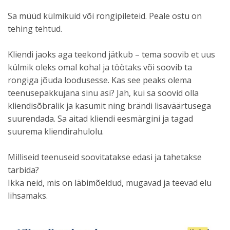
Sa müüd külmikuid või rongipileteid. Peale ostu on
tehing tehtud.
Kliendi jaoks aga teekond jätkub – tema soovib et uus
külmik oleks omal kohal ja töötaks või soovib ta
rongiga jõuda loodusesse. Kas see peaks olema
teenusepakkujana sinu asi? Jah, kui sa soovid olla
kliendisõbralik ja kasumit ning brändi lisaväärtusega
suurendada. Sa aitad kliendi eesmärgini ja tagad
suurema kliendirahulolu.
Milliseid teenuseid soovitatakse edasi ja tahetakse
tarbida?
Ikka neid, mis on läbimõeldud, mugavad ja teevad elu
lihsamaks.